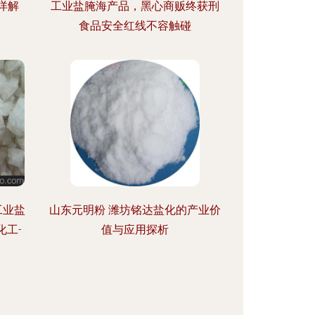
详解
工业盐腌海产品，黑心商贩终获刑
食品安全红线不容触碰
工业盐
山东元明粉 潍坊铭达盐化的产业价
化工-
值与应用探析