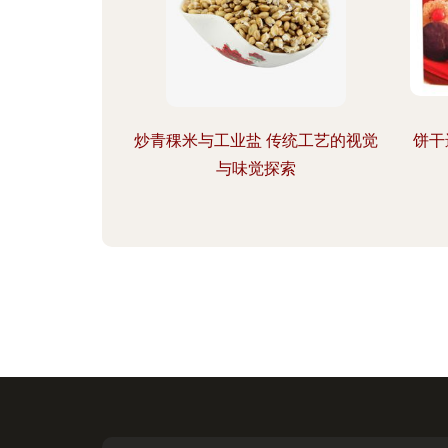
炒青稞米与工业盐 传统工艺的视觉
饼干
与味觉探索