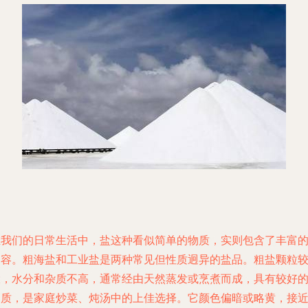
在我们的日常生活中，盐这种看似简单的物质，实则包含了丰富
内容。粗海盐和工业盐是两种常见但性质迥异的盐品。粗盐颗粒
大，水分和杂质不高，通常经由天然蒸发或烹煮而成，具有较好
品质，是家庭炒菜、炖汤中的上佳选择。它颜色偏暗或略黄，接