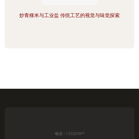
炒青稞米与工业盐 传统工艺的视觉与味觉探索
电话：1333299**