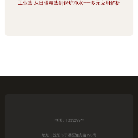
工业盐 从日晒粗盐到锅炉净水——多元应用解析
电话：1333299**
地址：沈阳市于洪区迎宾路198号