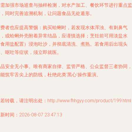
门需加强市场巡查与抽样检测，对水产加工、餐饮环节进行重点
控，同时完善追溯机制，让问题食品无处遁形。
消费者也应提高警惕：购买蛤蜊时，若发现水体浑浊、有刺鼻气
味，或蛤蜊外壳附着异常结晶，应谨慎选择；烹饪前可用淡盐水
（食用盐配置）浸泡吐沙，并彻底清洗、煮熟。若食用后出现头
晕、呕吐等症状，须立即就医。
食品安全无小事。唯有商家自律、监管严格、公众监督三者协同
能筑牢舌尖上的防线，杜绝此类‘黑心’操作重演。
若转载，请注明出处：http://www.fhhgyy.com/product/199.html
新时间：2026-08-07 23:47:13