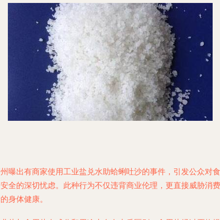
福州曝出有商家使用工业盐兑水助蛤蜊吐沙的事件，引发公众对
品安全的深切忧虑。此种行为不仅违背商业伦理，更直接威胁消
者的身体健康。