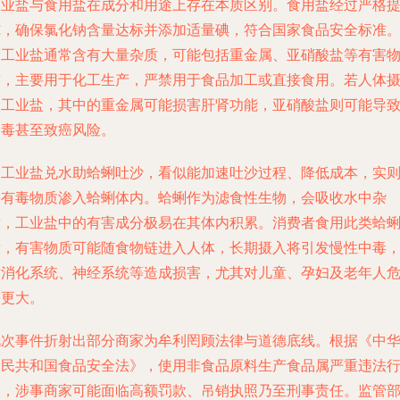
工业盐与食用盐在成分和用途上存在本质区别。食用盐经过严格
纯，确保氯化钠含量达标并添加适量碘，符合国家食品安全标准
而工业盐通常含有大量杂质，可能包括重金属、亚硝酸盐等有害
质，主要用于化工生产，严禁用于食品加工或直接食用。若人体
入工业盐，其中的重金属可能损害肝肾功能，亚硝酸盐则可能导
中毒甚至致癌风险。
用工业盐兑水助蛤蜊吐沙，看似能加速吐沙过程、降低成本，实
将有毒物质渗入蛤蜊体内。蛤蜊作为滤食性生物，会吸收水中杂
质，工业盐中的有害成分极易在其体内积累。消费者食用此类蛤
后，有害物质可能随食物链进入人体，长期摄入将引发慢性中毒
对消化系统、神经系统等造成损害，尤其对儿童、孕妇及老年人
害更大。
此次事件折射出部分商家为牟利罔顾法律与道德底线。根据《中
人民共和国食品安全法》，使用非食品原料生产食品属严重违法
为，涉事商家可能面临高额罚款、吊销执照乃至刑事责任。监管